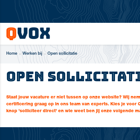
Home
Werken bij
Open sollicitatie
Open sollicitat
Staat jouw vacature er niet tussen op onze website? Wij n
certificering graag op in ons team van experts. Kies je voor 
knop 'solliciteer direct' en wie weet ben jij onze volgende m