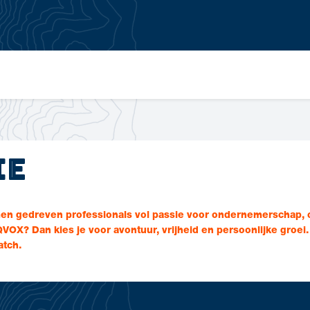
ie
emen gedreven professionals vol passie voor ondernemerschap,
QVOX? Dan kies je voor avontuur, vrijheid en persoonlijke groei.
atch.