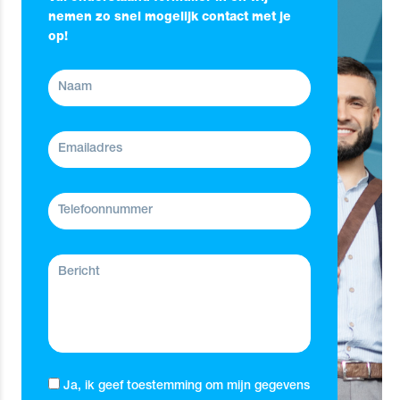
nemen zo snel mogelijk contact met je
op!
Ja, ik geef toestemming om mijn gegevens