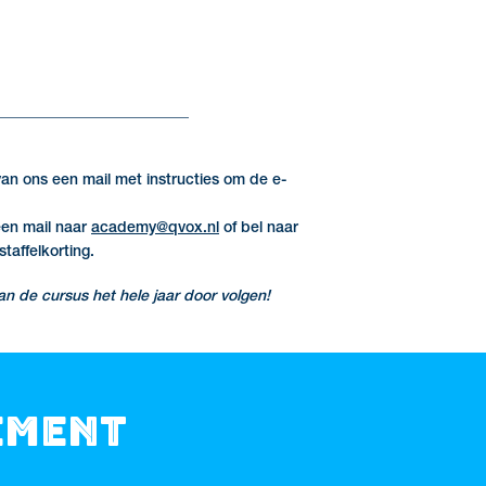
_________________________
van ons een mail met instructies om de e-
een mail naar
academy@qvox.nl
of bel naar
taffelkorting.
n de cursus het hele jaar door volgen!
ement