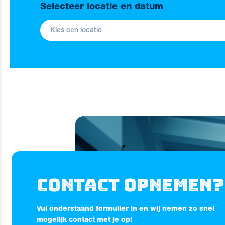
Selecteer locatie en datum
Contact opnemen?
Vul onderstaand formulier in en wij nemen zo snel
mogelijk contact met je op!