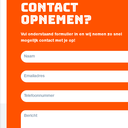
Contact
opnemen?
Vul onderstaand formulier in en wij nemen zo snel
mogelijk contact met je op!