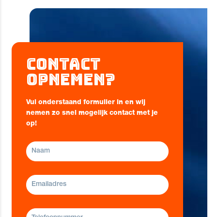
Contact
opnemen?
Vul onderstaand formulier in en wij
nemen zo snel mogelijk contact met je
op!