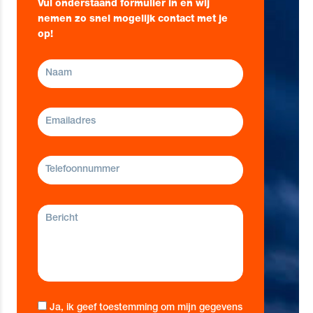
Vul onderstaand formulier in en wij
nemen zo snel mogelijk contact met je
op!
Ja, ik geef toestemming om mijn gegevens