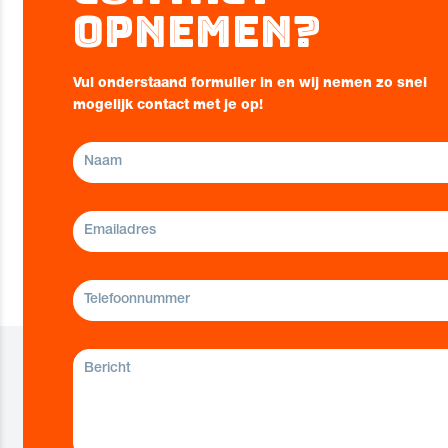
opnemen?
Vul onderstaand formulier in en wij nemen zo snel
mogelijk contact met je op!