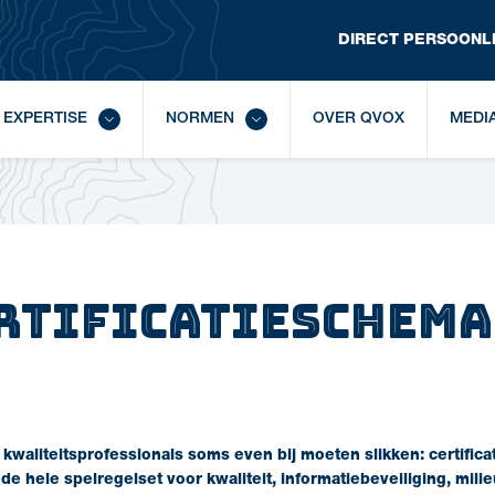
DIRECT
 PERSOONLI
EXPERTISE
NORMEN
OVER QVOX
MEDI
ertificatieschema
kwaliteitsprofessionals soms even bij moeten slikken:
certific
t de hele
spelregelset
voor kwaliteit, informatiebeveiliging, mili