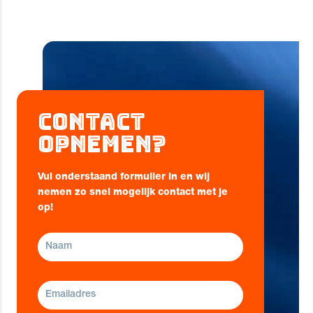
Contact
opnemen?
Vul onderstaand formulier in en wij
nemen zo snel mogelijk contact met je
op!