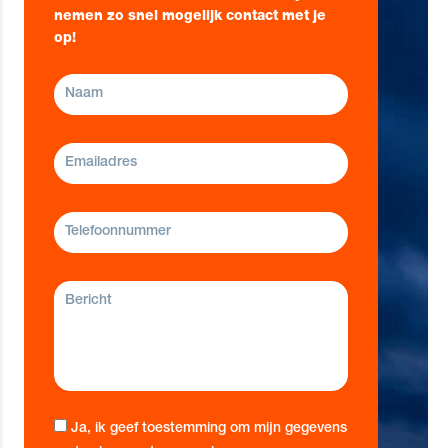
nemen zo snel mogelijk contact met je
op!
Ja, ik geef toestemming om mijn gegevens