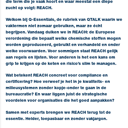
die term die je vaak hoort en waar meestal een diepe
zucht op volgt:
REACH
.
Welkom bij
Q-Essentials
, de rubriek van QTALK waarin we
vaktermen niet zomaar gebruiken, maar ze écht
begrijpen. Vandaag duiken we in REACH: de Europese
verordening die bepaalt welke chemische stoffen mogen
worden geproduceerd, gebruikt en verhandeld en onder
welke voorwaarden. Voor sommigen staat REACH gelijk
aan regels en lijsten. Voor anderen is het een kans om
grip te krijgen op de keten en risico’s slim te managen.
Wat betekent REACH concreet voor compliance en
certificering? Hoe verweef je het in je kwaliteits- en
milieusystemen zonder kopje-onder te gaan in de
bureaucratie? En waar liggen juist de
strategische
voordelen
voor organisaties die het goed aanpakken?
Samen met experts brengen we REACH terug tot de
essentie. Helder, toepasbaar en zonder vakjargon.