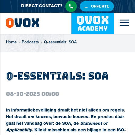
DIRECT
CONTACT?
OFFERTE
Home
Podcasts
Q-essentials: SOA
Q-essentials: SOA
08-10-2025 00:00
In informatiebeveiliging draait het niet alleen om regels.
Het draait om keuzes, bewuste keuzes.
En precies dáár
gaat het vandaag over: de
SOA
, de
Statement of
Applicability
. Klinkt misschien als een bijlage in een ISO-