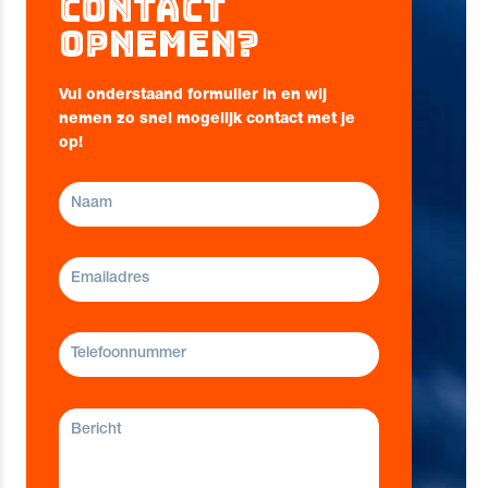
Contact
opnemen?
Vul onderstaand formulier in en wij
nemen zo snel mogelijk contact met je
op!