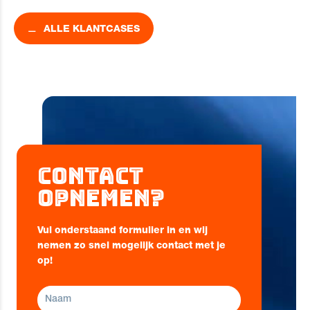
ALLE KLANTCASES
Contact
opnemen?
Vul onderstaand formulier in en wij
nemen zo snel mogelijk contact met je
op!