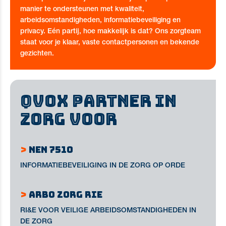
manier te ondersteunen met kwaliteit,
arbeidsomstandigheden, informatiebeveiliging en
privacy. Eén partij, hoe makkelijk is dat? Ons zorgteam
staat voor je klaar, vaste contactpersonen en bekende
gezichten.
QVOX PARTNER IN
ZORG VOOR
>
NEN 7510
INFORMATIEBEVEILIGING IN DE ZORG OP ORDE
>
ARBO ZORG RIE
RI&E VOOR VEILIGE ARBEIDSOMSTANDIGHEDEN IN
DE ZORG