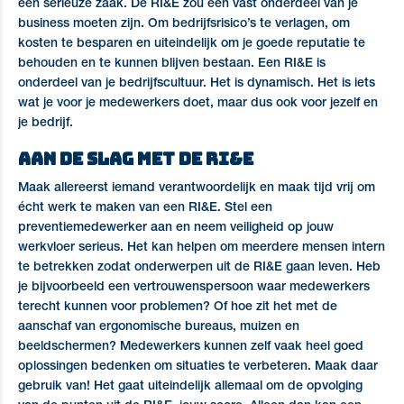
een serieuze zaak. De RI&E zou een vast onderdeel van je
business moeten zijn. Om bedrijfsrisico’s te verlagen, om
kosten te besparen en uiteindelijk om je goede reputatie te
behouden en te kunnen blijven bestaan. Een RI&E is
onderdeel van je bedrijfscultuur. Het is dynamisch. Het is iets
wat je voor je medewerkers doet, maar dus ook voor jezelf en
je bedrijf.
Aan de slag met de RI&E
Maak allereerst iemand verantwoordelijk en maak tijd vrij om
écht werk te maken van een RI&E. Stel een
preventiemedewerker aan en neem veiligheid op jouw
werkvloer serieus. Het kan helpen om meerdere mensen intern
te betrekken zodat onderwerpen uit de RI&E gaan leven. Heb
je bijvoorbeeld een vertrouwenspersoon waar medewerkers
terecht kunnen voor problemen? Of hoe zit het met de
aanschaf van ergonomische bureaus, muizen en
beeldschermen? Medewerkers kunnen zelf vaak heel goed
oplossingen bedenken om situaties te verbeteren. Maak daar
gebruik van! Het gaat uiteindelijk allemaal om de opvolging