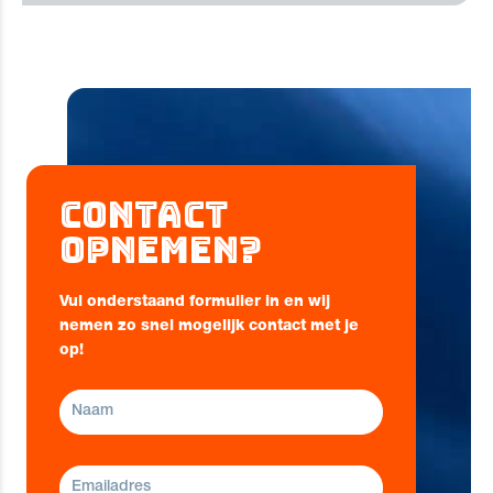
Contact
opnemen?
Vul onderstaand formulier in en wij
nemen zo snel mogelijk contact met je
op!