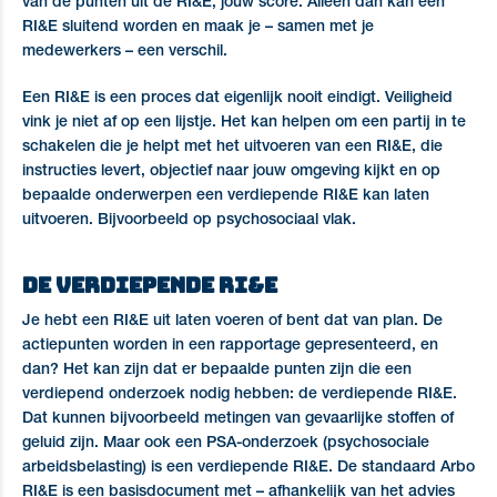
van de punten uit de RI&E, jouw score. Alleen dan kan een
RI&E sluitend worden en maak je – samen met je
medewerkers – een verschil.
Een RI&E is een proces dat eigenlijk nooit eindigt. Veiligheid
vink je niet af op een lijstje. Het kan helpen om een partij in te
schakelen die je helpt met het uitvoeren van een RI&E, die
instructies levert, objectief naar jouw omgeving kijkt en op
bepaalde onderwerpen een verdiepende RI&E kan laten
uitvoeren. Bijvoorbeeld op psychosociaal vlak.
De verdiepende RI&E
Je hebt een RI&E uit laten voeren of bent dat van plan. De
actiepunten worden in een rapportage gepresenteerd, en
dan? Het kan zijn dat er bepaalde punten zijn die een
verdiepend onderzoek nodig hebben: de verdiepende RI&E.
Dat kunnen bijvoorbeeld metingen van gevaarlijke stoffen of
geluid zijn. Maar ook een PSA-onderzoek (psychosociale
arbeidsbelasting) is een verdiepende RI&E. De standaard Arbo
RI&E is een basisdocument met – afhankelijk van het advies