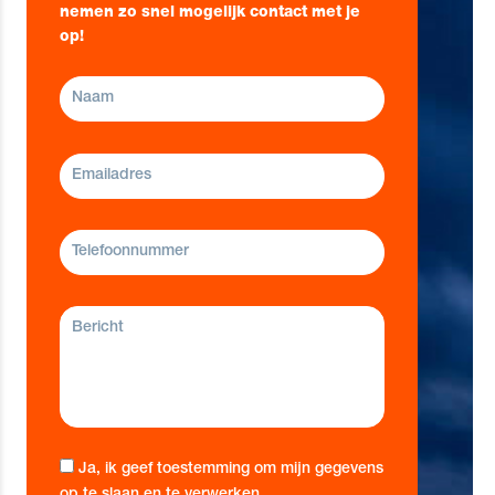
nemen zo snel mogelijk contact met je
op!
Ja, ik geef toestemming om mijn gegevens