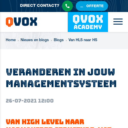
DIRECT
CONTACT?
OFFERTE
Home
Nieuws en blogs
Blogs
Van HLS naar HS
Veranderen in jouw
managementsysteem
26-07-2021 12:00
Van High Level naar