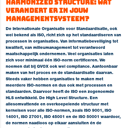
Harmonized Structure: wat
verandert er in jouw
managementsysteem?
De Internationale Organisatie voor Standaardisatie, ook
wel bekend als
ISO
, richt zich op het standaardiseren van
processen in organisaties. Van informatiebeveiliging tot
kwaliteit, van milieumanagement tot verantwoord
maatschappelijk ondernemen. Veel organisaties laten
zich voor minimaal één ISO-norm certificeren. We
noemen dat bij QVOX ook wel compliance. Aantoonbaar
maken van het proces en de standaardisatie daarvan.
Steeds vaker hebben organisaties te maken met
meerdere ISO-normen en dus ook met processen en
standaarden. Daarvoor heeft de ISO een zogenoemde
HLS ontwikkeld. De High Level Structure. Een
allesomvattende en overkoepelende structuur met
kerneisen voor alle ISO-normen, zoals
ISO 9001
,
ISO
14001
,
ISO 27001,
ISO 45001
en de
ISO 50001
waardoor,
de normen naadloos op elkaar aansluiten én de