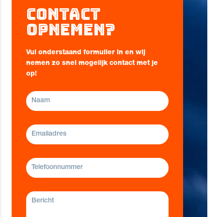
Contact
opnemen?
Vul onderstaand formulier in en wij
nemen zo snel mogelijk contact met je
op!