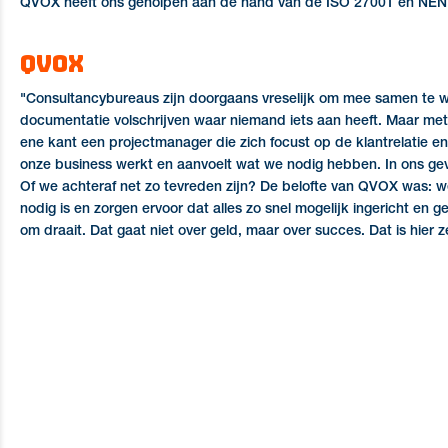
QVOX heeft ons geholpen aan de hand van de ISO 27001 en NEN 
QVOX
"Consultancybureaus zijn doorgaans vreselijk om mee samen te we
documentatie volschrijven waar niemand iets aan heeft. Maar met
ene kant een projectmanager die zich focust op de klantrelatie e
onze business werkt en aanvoelt wat we nodig hebben. In ons geval
Of we achteraf net zo tevreden zijn? De belofte van QVOX was: we 
nodig is en zorgen ervoor dat alles zo snel mogelijk ingericht en 
om draait. Dat gaat niet over geld, maar over succes. Dat is hier z