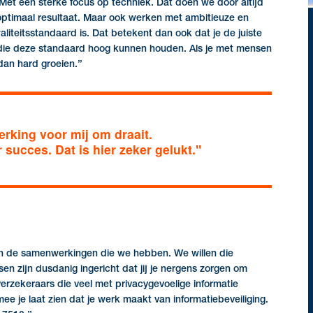
 Met een sterke focus op techniek. Dat doen we door altijd
r optimaal resultaat. Maar ook werken met ambitieuze en
teitsstandaard is. Dat betekent dan ook dat je de juiste
 die deze standaard hoog kunnen houden. Als je met mensen
dan hard groeien.’’
rking voor mij om draait.
 succes. Dat is hier zeker gelukt."
 in de samenwerkingen die we hebben. We willen die
en zijn dusdanig ingericht dat jij je nergens zorgen om
rzekeraars die veel met privacygevoelige informatie
 je laat zien dat je werk maakt van informatiebeveiliging.