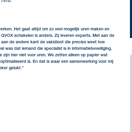
7510.’’
rken. Het gaat altijd om zo veel mogelijk uren maken en
 QVOX schakelen is anders. Zij leveren experts. Met aan de
n aan de andere kant de vakidioot die precies weet hoe
 was dat iemand die specialist is in informatiebeveiliging.
zijn hier niet voor uren. We zetten alleen op papier wat
geoptimaliseerd is. En dat is waar een samenwerking voor mij
eker gelukt.’’