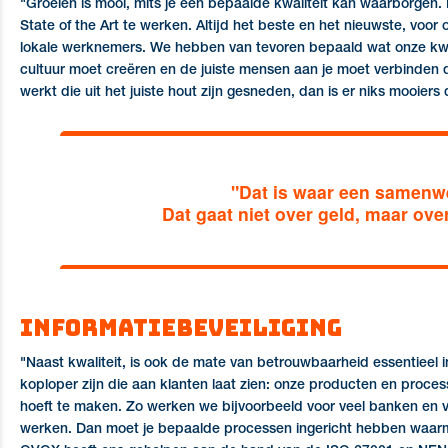
"Groeien is mooi, mits je een bepaalde kwaliteit kan waarborgen.
State of the Art te werken. Altijd het beste en het nieuwste, voo
lokale werknemers. We hebben van tevoren bepaald wat onze kwali
cultuur moet creëren en de juiste mensen aan je moet verbinden
werkt die uit het juiste hout zijn gesneden, dan is er niks mooiers 
"Dat is waar een samenwe
Dat gaat niet over geld, maar over
Informatiebeveiliging
"Naast kwaliteit, is ook de mate van betrouwbaarheid essentieel
koploper zijn die aan klanten laat zien: onze producten en process
hoeft te maken. Zo werken we bijvoorbeeld voor veel banken en ve
werken. Dan moet je bepaalde processen ingericht hebben waarmee